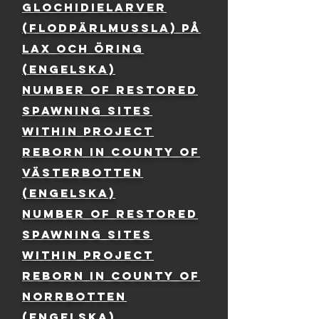
glochidielarver
(Flodpärlmussla) på
lax och öring
(ENGELSKA)
Number of restored
spawning sites
within project
ReBorN in county of
Västerbotten
(engelska)
Number of restored
spawning sites
within project
ReBorN in county of
Norrbotten
(Engelska)