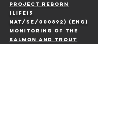
project ReBorN
(LIFE15
NAT/SE/000892) (ENG)
Monitoring of the
salmon and trout
stocks in rivers
within project
ReBorN (Engelska)
Monitoring of
rewetted areas
(action D5) within
project ReBorN in
the county of
Norrbotten
(ENGELSKA)