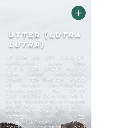
Utter (
Lutra
lutra
)
UTTERN ÄR ETT SMIDIGT,
LÅNGSMALT DJUR MED
KORTA BEN, BRETT HUVUD
OCH LÅNG, MUSKULÖS
SVANS. DEN HAR EN LÄNGD
PÅ 50-100 CENTIMETER,
SVANSLÄNGD PÅ 28-55
CENTIMETER OCH VIKT PÅ 3-
11 KG. HANNAR BLIR TYNGRE
ÄN HONOR. DEN ÄR STARKT
ANPASSAD FÖR ETT LIV I
VATTEN, MED
SIMHUDSFÖRSEDDA TASSAR
OCH NÄSBORRAR OCH