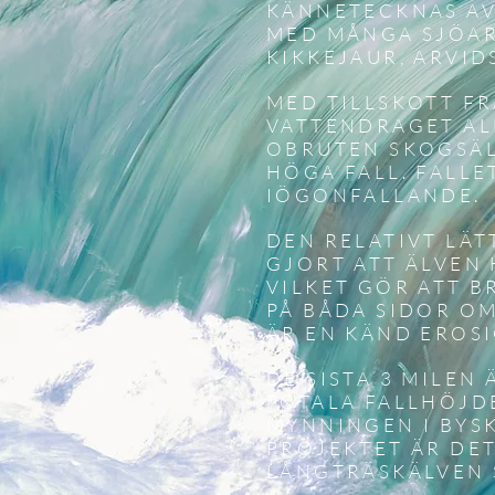
KÄNNETECKNAS AV
MED MÅNGA SJÖAR,
KIKKEJAUR, ARVID
MED TILLSKOTT F
VATTENDRAGET AL
OBRUTEN SKOGSÄL
HÖGA FALL. FALLE
IÖGONFALLANDE.
DEN RELATIVT LÄ
GJORT ATT ÄLVEN 
VILKET GÖR ATT B
PÅ BÅDA SIDOR O
ÄR EN KÄND EROS
DE SISTA 3 MILEN
TOTALA FALLHÖJDE
MYNNINGEN I BYSK
PROJEKTET ÄR DE
LÅNGTRÄSKÄLVEN 