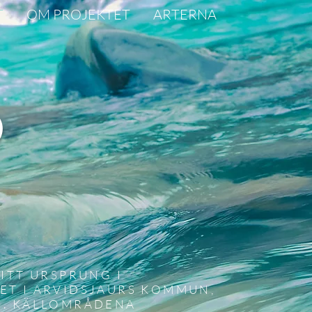
T
OM PROJEKTET
ARTERNA
)
ITT URSPRUNG I
T I ARVIDSJAURS KOMMUN,
N. KÄLLOMRÅDENA