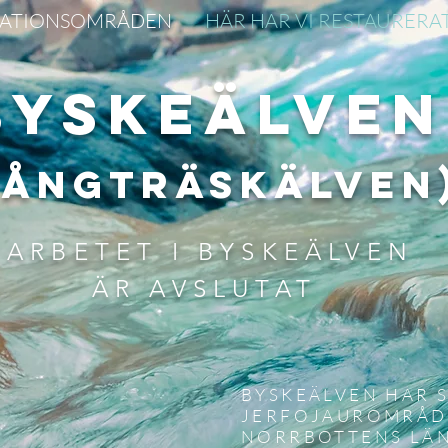
ATIONSOMRÅDEN
HÄR HAR VI RESTAURERA
byskeälven
långträskälveN
ARBETET I BYSKEÄLVEN
ÄR AVSLUTAT
BYSKEÄLVEN HAR S
JERFOJAUROMRÅDE
NORRBOTTENS LÄ