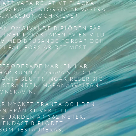
 ATT VARA RELATIVT FLACKA
 VARAV DE STÖRSTA ÄR VÄSTRA
SJAURSJÖN OCH KILVER.
RÅN OMGIVANDE BIFLÖDEN FÅR
LTMER KARAKTÄREN AV EN VILD
V MED BRUSANDE FORSAR OCH
T I FÄLLFORS ÄR DET MEST
TTERODERADE MARKEN HAR
HAR KUNNAT GRÄVA SIG DJUPT
RANTA SLUTTNINGAR RESER SIG
M STRANDEN, MARANÄSVÄLTAN
IONSRAVIN.
 ÄR MYCKET BRANTA OCH DEN
N FRÅN KILVER TILL
EFJÄRDEN ÄR 362 METER. I
T ENDAST BIFLÖDET
SOM RESTAURERAS.