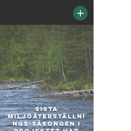
sista
miljöåterställni
ngs-säsongen i
projektet har