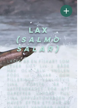
Lax
(SALMO
SALAR)
LAXEN ÄR EN FISKART SOM
LEVER SITT LIV I BÅDE
HAV OCH ÄLV. YNGLEN
FÖDS I ÄLVAR OCH
TILLBRINGA VANLIGTVIS
SINA FÖRSTA ÅR I
VATTENDRAGET FÖR ATT
DÄREFTER VANDRA TILL
SINA UPPVÄXTOMRÅDEN I
HAVET. EFTER ETT PAR ÅR
VI HAVET VANDRAR LAXEN